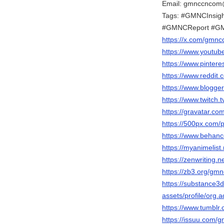
Email: gmnccncom
Tags: #GMNCInsig
#GMNCReport #G
https://x.com/gmn
https://www.yout
https://www.pinter
https://www.reddit
https://www.blogg
https://www.twitch
https://gravatar.
https://500px.com
https://www.behan
https://myanimelist
https://zenwritin
https://zb3.org/g
https://substance
assets/profile/o
https://www.tumbl
https://issuu.com