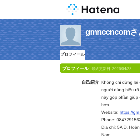
gmnccnco
プロフィール
プロフィール
最終更新日:
2026/04/28
自己紹介
Không chỉ dừng lại
người dùng hiểu rõ
này góp phần giúp 
hơn.
Website:
https://g
Phone: 084729156
Địa chỉ: 5A Đ. Hoà
Nam