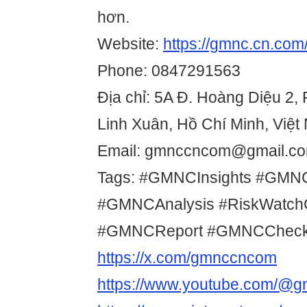
hơn.
Website:
https://gmnc.cn.com
Phone: 0847291563
Địa chỉ: 5A Đ. Hoàng Diệu 2,
Linh Xuân, Hồ Chí Minh, Việ
Email: gmnccncom@gmail.c
Tags: #GMNCInsights #GMN
#GMNCAnalysis #RiskWatc
#GMNCReport #GMNCCheck
https://x.com/gmnccncom
https://www.youtube.com/@