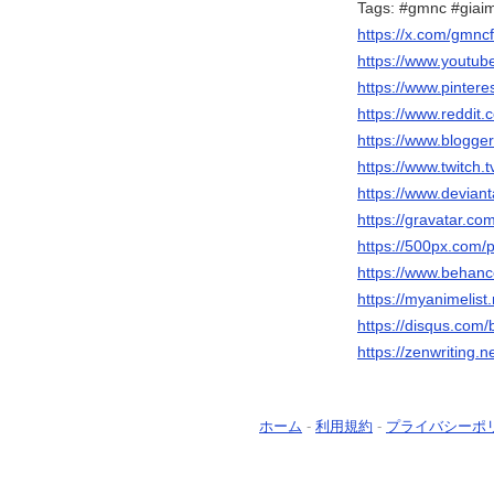
Tags: #gmnc #giaim
https://x.com/gmncf
https://www.youtu
https://www.pintere
https://www.reddit.
https://www.blogg
https://www.twitch.
https://www.devian
https://gravatar.co
https://500px.com/
https://www.behan
https://myanimelist.
https://disqus.com/
https://zenwriting.
ホーム
-
利用規約
-
プライバシーポ