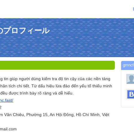
さんのプロフィール
gmn
 tin giúp người dùng kiểm tra độ tin cậy của các nền tảng
hân tích chi tiết. Từ dấu hiệu lừa đảo đến yếu tố thiếu minh
 đều được trình bày rõ ràng và dễ hiểu.
nc.fast/
2
ạm Văn Chiêu, Phường 15, An Hội Đông, Hồ Chí Minh, Việt
mail.com