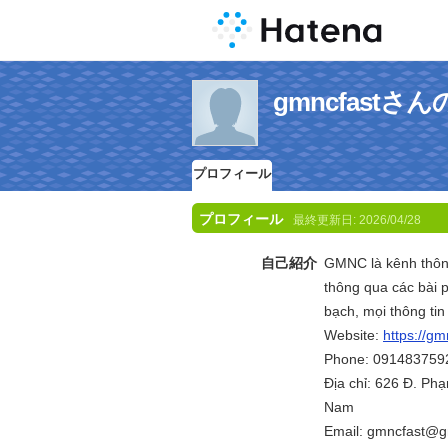
gmncfast
プロフィール
プロフィール
最終更新日:
2026/04/28
自己紹介
GMNC là kênh thông
thông qua các bài p
bạch, mọi thông tin
Website:
https://gm
Phone: 091483759
Địa chỉ: 626 Đ. Ph
Nam
Email: gmncfast@g