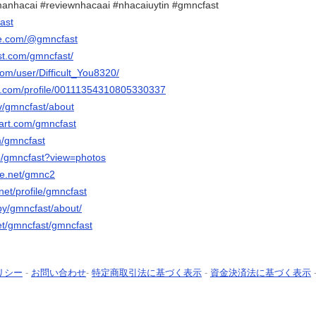
anhacai #reviewnhacaai #nhacaiuytin #gmncfast
ast
be.com/@gmncfast
st.com/gmncfast/
com/user/Difficult_You8320/
er.com/profile/00111354310805330337
tv/gmncfast/about
tart.com/gmncfast
m/gmncfast
p/gmncfast?view=photos
ce.net/gmnc2
net/profile/gmncfast
by/gmncfast/about/
net/gmncfast/gmncfast
リシー
-
お問い合わせ
-
特定商取引法に基づく表示
-
資金決済法に基づく表示