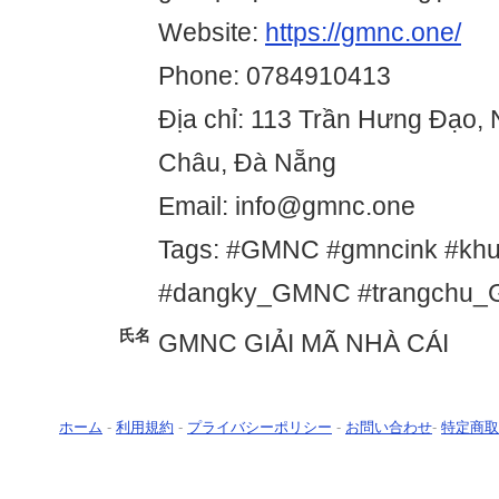
Website:
https://gmnc.one/
Phone: 0784910413
Địa chỉ: 113 Trần Hưng Đạo, 
Châu, Đà Nẵng
Email: info@gmnc.one
Tags: #GMNC #gmncink #k
#dangky_GMNC #trangchu
氏名
GMNC GIẢI MÃ NHÀ CÁI
ホーム
-
利用規約
-
プライバシーポリシー
-
お問い合わせ
-
特定商取