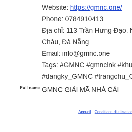
Website:
https://gmnc.one/
Phone: 0784910413
Địa chỉ: 113 Trần Hưng Đạo, 
Châu, Đà Nẵng
Email: info@gmnc.one
Tags: #GMNC #gmncink #k
#dangky_GMNC #trangchu
Full name
GMNC GIẢI MÃ NHÀ CÁI
Accueil
-
Conditions d'utilisatio