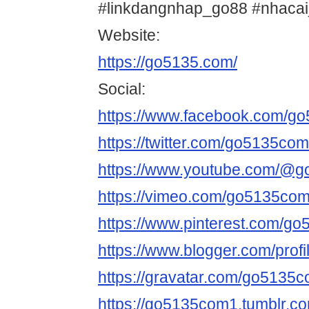
#linkdangnhap_go88 #nhaca
Website:
https://go5135.com/
Social:
https://www.facebook.com/g
https://twitter.com/go5135co
https://www.youtube.com/@
https://vimeo.com/go5135co
https://www.pinterest.com/g
https://www.blogger.com/pro
https://gravatar.com/go5135
https://go5135com1.tumblr.c