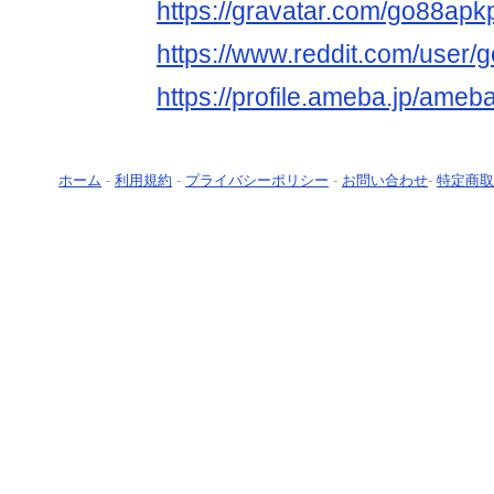
https://gravatar.com/go88apk
https://www.reddit.com/user/
https://profile.ameba.jp/ame
ホーム
-
利用規約
-
プライバシーポリシー
-
お問い合わせ
-
特定商取