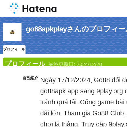
go88apkplayさんのプロフィ
プロフィール
プロフィール
最終更新日:
2024/12/20
自己紹介
Ngày 17/12/2024, Go88 đổi d
go88apk.app sang 9play.org 
tránh quá tải. Cổng game bài 
đãi lớn. Tham gia Go88 Club, 
chơi là thắng. Truy cập 9play