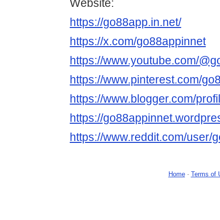
Website:
https://go88app.in.net/
https://x.com/go88appinnet
https://www.youtube.com/@g
https://www.pinterest.com/go
https://www.blogger.com/pro
https://go88appinnet.wordpre
https://www.reddit.com/user/
Home
-
Terms of 