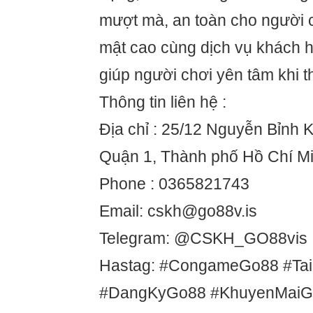
mượt mà, an toàn cho người 
mật cao cùng dịch vụ khách 
giúp người chơi yên tâm khi t
Thông tin liên hệ :
Địa chỉ : 25/12 Nguyễn Bỉnh 
Quận 1, Thành phố Hồ Chí Mi
Phone : 0365821743
Email: cskh@go88v.is
Telegram: @CSKH_GO88vis
Hastag: #CongameGo88 #Ta
#DangKyGo88 #KhuyenMaiG