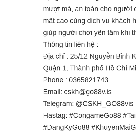
mượt mà, an toàn cho người 
mật cao cùng dịch vụ khách 
giúp người chơi yên tâm khi t
Thông tin liên hệ :
Địa chỉ : 25/12 Nguyễn Bỉnh 
Quận 1, Thành phố Hồ Chí Mi
Phone : 0365821743
Email: cskh@go88v.is
Telegram: @CSKH_GO88vis
Hastag: #CongameGo88 #Ta
#DangKyGo88 #KhuyenMaiG