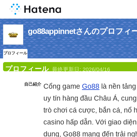
go88appinnetさんのプロフィ
プロフィール
プロフィール
最終更新日:
2026/04/16
自己紹介
Cổng game
Go88
là nền tảng 
uy tín hàng đầu Châu Á, cun
trò chơi cá cược, bắn cá, nổ h
casino hấp dẫn. Với giao diện
dụng, Go88 mang đến trải n