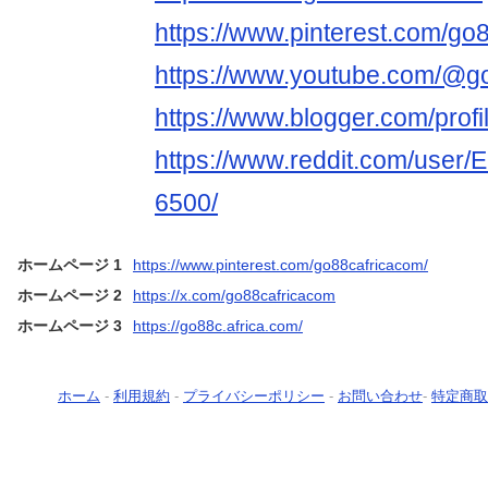
https://www.pinterest.com/go
https://www.youtube.com/@g
https://www.blogger.com/pro
https://www.reddit.com/user
6500/
ホームページ 1
https://www.pinterest.com/go88cafricacom/
ホームページ 2
https://x.com/go88cafricacom
ホームページ 3
https://go88c.africa.com/
ホーム
-
利用規約
-
プライバシーポリシー
-
お問い合わせ
-
特定商取