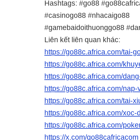
Hashtags: #go88 #go88cafric
#casinogo88 #nhacaigo88
#gamebaidoithuonggo88 #d
Liên kết liên quan khác:
https://go88c.africa.com/tai-g
https://go88c.africa.com/khu
https://go88c.africa.com/dan
https://go88c.africa.com/nap-
https://go88c.africa.com/tai-x
https://go88c.africa.com/xoc-
https://go88c.africa.com/pok
https://x.com/go88cafricacom