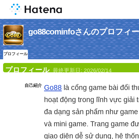
go88cominfoさんのプロフィ
プロフィール
プロフィール
最終更新日:
2026/02/14
自己紹介
Go88
là cổng game bài đổi th
hoạt động trong lĩnh vực giải t
đa dạng sản phẩm như game b
và mini game. Trang game đượ
giao diện dễ sử dụng, hệ thố