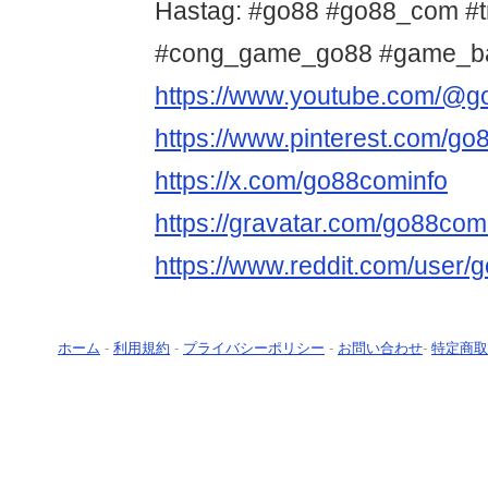
Hastag: #go88 #go88_com #
#cong_game_go88 #game_ba
https://www.youtube.com/@g
https://www.pinterest.com/go
https://x.com/go88cominfo
https://gravatar.com/go88com
https://www.reddit.com/user/
ホーム
-
利用規約
-
プライバシーポリシー
-
お問い合わせ
-
特定商取