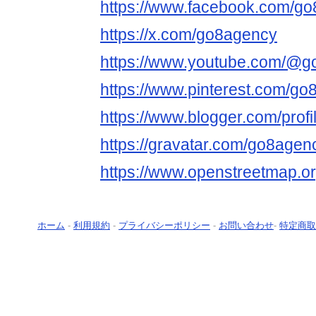
https://www.facebook.com/g
https://x.com/go8agency
https://www.youtube.com/@
https://www.pinterest.com/go
https://www.blogger.com/pro
https://gravatar.com/go8agen
https://www.openstreetmap.o
ホーム
-
利用規約
-
プライバシーポリシー
-
お問い合わせ
-
特定商取