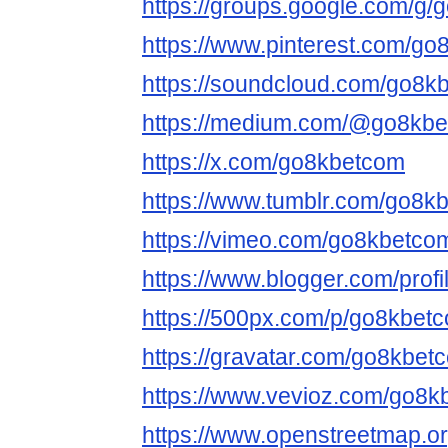
https://groups.google.com/g
https://www.pinterest.com/go
https://soundcloud.com/go8k
https://medium.com/@go8kbe
https://x.com/go8kbetcom
https://www.tumblr.com/go8k
https://vimeo.com/go8kbetco
https://www.blogger.com/pro
https://500px.com/p/go8kbet
https://gravatar.com/go8kbet
https://www.vevioz.com/go8k
https://www.openstreetmap.o