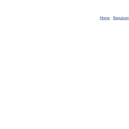
Home
-
Benutzer