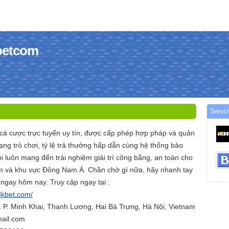
kbetcom
Serviz
cá cược trực tuyến uy tín, được cấp phép hợp pháp và quản
dạng trò chơi, tỷ lệ trả thưởng hấp dẫn cùng hệ thống bảo
ôi luôn mang đến trải nghiệm giải trí công bằng, an toàn cho
m và khu vực Đông Nam Á. Chần chờ gì nữa, hãy nhanh tay
ngay hôm nay. Truy cập ngay tại :
8kbet.com/
1 P. Minh Khai, Thanh Lương, Hai Bà Trưng, Hà Nội, Vietnam
ail.com