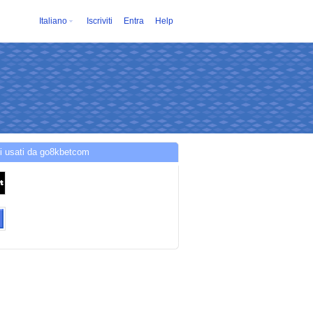
Italiano
Iscriviti
Entra
Help
i usati da go8kbetcom