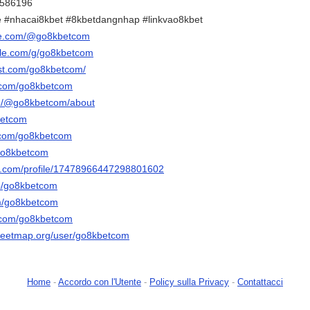
3586196
 #nhacai8kbet #8kbetdangnhap #linkvao8kbet
be.com/@go8kbetcom
gle.com/g/go8kbetcom
est.com/go8kbetcom/
d.com/go8kbetcom
m/@go8kbetcom/about
betcom
r.com/go8kbetcom
/go8kbetcom
er.com/profile/17478966447298801602
/p/go8kbetcom
om/go8kbetcom
z.com/go8kbetcom
treetmap.org/user/go8kbetcom
Home
-
Accordo con l'Utente
-
Policy sulla Privacy
-
Contattacci