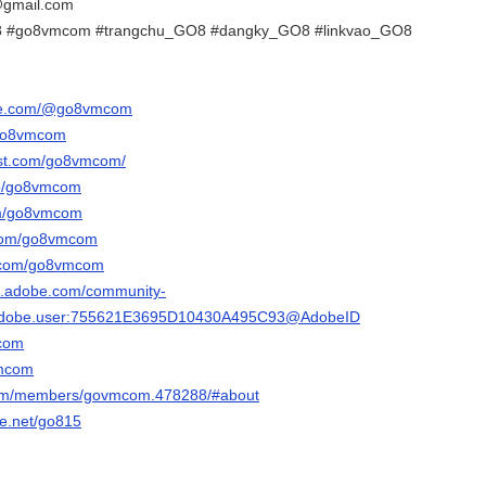
gmail.com
8 #go8vmcom #trangchu_GO8 #dangky_GO8 #linkvao_GO8
ube.com/@go8vmcom
m/go8vmcom
est.com/go8vmcom/
/p/go8vmcom
com/go8vmcom
r.com/go8vmcom
r.com/go8vmcom
3d.adobe.com/community-
rg.adobe.user:755621E3695D10430A495C93@AdobeID
mcom
vmcom
k.com/members/govmcom.478288/#about
e.net/go815