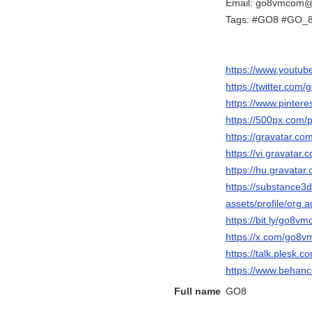
Email: go8vmcom@
Tags: #GO8 #GO_
https://www.yout
https://twitter.co
https://www.pinter
https://500px.com
https://gravatar.
https://vi.gravata
https://hu.gravata
https://substance
assets/profile/o
https://bit.ly/go8v
https://x.com/go8
https://talk.ples
https://www.behanc
Full name
GO8