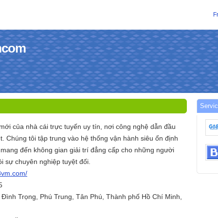
F
vmcom
Servi
mới của nhà cái trực tuyến uy tín, nơi công nghệ dẫn đầu
t. Chúng tôi tập trung vào hệ thống vận hành siêu ổn định
, mang đến không gian giải trí đẳng cấp cho những người
ỏi sự chuyên nghiệp tuyệt đối.
o8vm.com/
5
nh Đình Trọng, Phú Trung, Tân Phú, Thành phố Hồ Chí Minh,