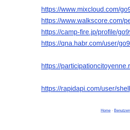
https://www.mixcloud.com/go
https://www.walkscore.com/
https://camp-fire.jp/profile/g
https://qna.habr.com/user/go
https://participationcitoyenne.
https://rapidapi.com/user/shel
Home
-
Benutzer