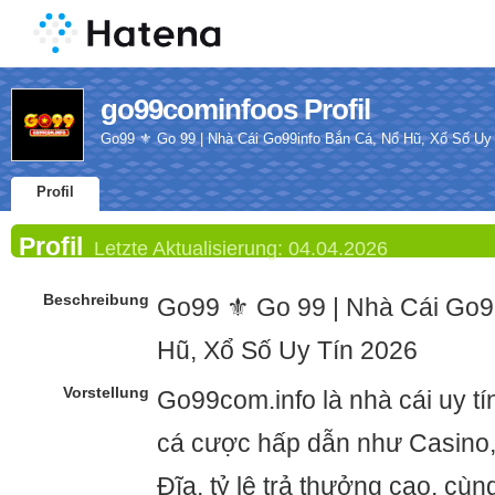
go99cominfoos Profil
Go99 ⚜️ Go 99 | Nhà Cái Go99info Bắn Cá, Nổ Hũ, Xổ Số Uy
Profil
Profil
Letzte Aktualisierung:
04.04.2026
Beschreibung
Go99 ⚜️ Go 99 | Nhà Cái Go9
Hũ, Xổ Số Uy Tín 2026
Vorstellung
Go99com.info là nhà cái uy tín
cá cược hấp dẫn như Casino,
Đĩa, tỷ lệ trả thưởng cao, cù