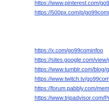
https://www.pinterest.com/go
https://500px.com/p/go99com
https://x.com/go99cominfoo
https://sites.google.com/vie
https://www.tumblr.com/blog
https://www.twitch.tv/go99co
https://forum.pabbly.com/me
https://www.tripadvisor.com/P