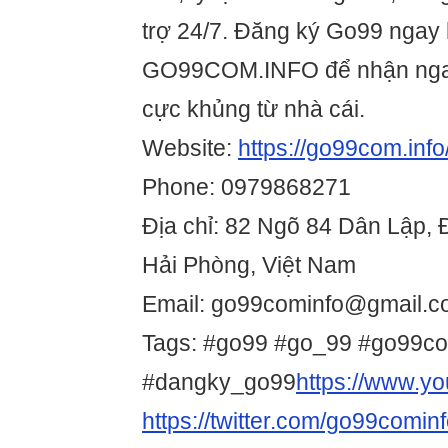
trợ 24/7. Đăng ký Go99 ngay 
GO99COM.INFO để nhận ngay
cực khủng từ nhà cái.
Website:
https://go99com.info
Phone: 0979868271
Địa chỉ: 82 Ngõ 84 Dân Lập, 
Hải Phòng, Việt Nam
Email: go99cominfo@gmail.
Tags: #go99 #go_99 #go99com
#dangky_go99
https://www.y
https://twitter.com/go99comin