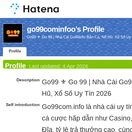
go99cominfoo's Profile
Go99 ⚜️ Go 99 | Nhà Cái Go99info Bắn Cá, Nổ Hũ, Xổ Số Uy
Profile
Profile
Last updated:
4 Apr 2026
Description
Go99 ⚜️ Go 99 | Nhà Cái Go9
Hũ, Xổ Số Uy Tín 2026
Self introduction
Go99com.info là nhà cái uy tín
cá cược hấp dẫn như Casino,
Đĩa, tỷ lệ trả thưởng cao, cù