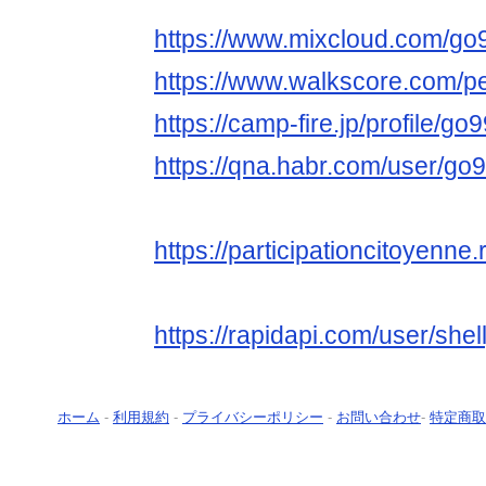
https://www.mixcloud.com/go
https://www.walkscore.com/
https://camp-fire.jp/profile/g
https://qna.habr.com/user/go
https://participationcitoyenne.
https://rapidapi.com/user/shel
ホーム
-
利用規約
-
プライバシーポリシー
-
お問い合わせ
-
特定商取