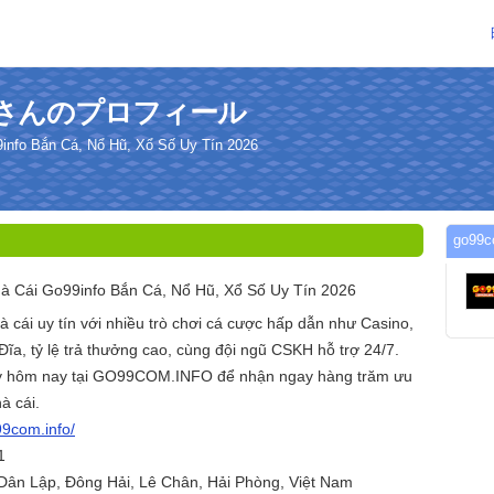
fooさんのプロフィール
9info Bắn Cá, Nổ Hũ, Xổ Số Uy Tín 2026
go9
à Cái Go99info Bắn Cá, Nổ Hũ, Xổ Số Uy Tín 2026
 cái uy tín với nhiều trò chơi cá cược hấp dẫn như Casino,
ĩa, tỷ lệ trả thưởng cao, cùng đội ngũ CSKH hỗ trợ 24/7.
y hôm nay tại GO99COM.INFO để nhận ngay hàng trăm ưu
à cái.
99com.info/
1
 Dân Lập, Đông Hải, Lê Chân, Hải Phòng, Việt Nam