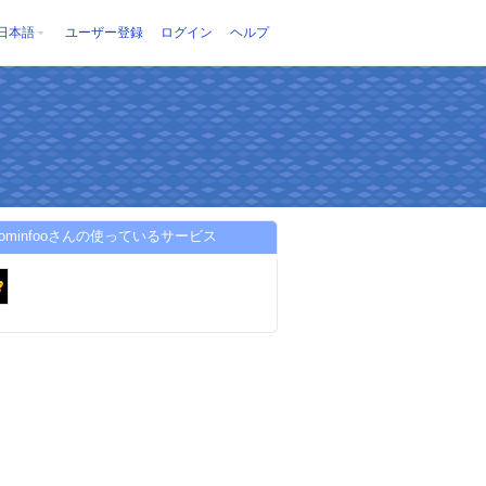
日本語
ユーザー登録
ログイン
ヘルプ
9cominfooさんの使っているサービス