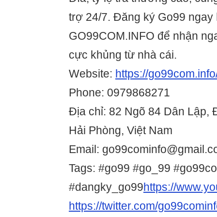
trợ 24/7. Đăng ký Go99 ngay 
GO99COM.INFO để nhận ngay
cực khủng từ nhà cái.
Website:
https://go99com.info
Phone: 0979868271
Địa chỉ: 82 Ngõ 84 Dân Lập, 
Hải Phòng, Việt Nam
Email: go99cominfo@gmail.
Tags: #go99 #go_99 #go99com
#dangky_go99
https://www.y
https://twitter.com/go99comin