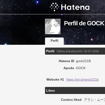
Perfil de GOCK
Perfil
Perfil
Última actualización:
30-07-2026
Hatena ID
gock221B
Apodo
GOCK
Website #1
https://vir.jp/gock221b
Likes
Comics liked
アラン・ムー