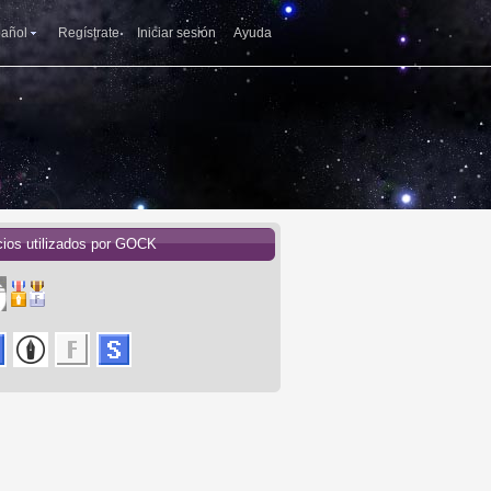
añol
Regístrate
Iniciar sesión
Ayuda
cios utilizados por GOCK