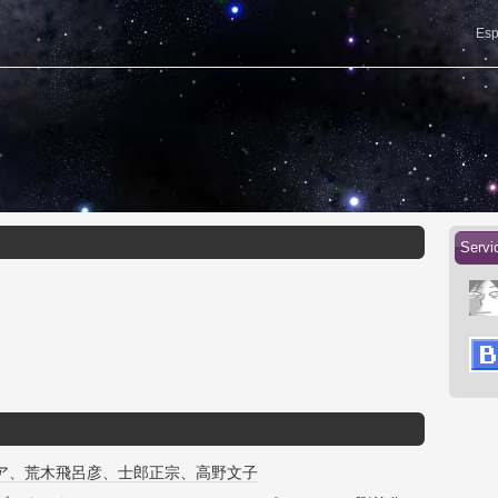
Esp
Servi
ア、荒木飛呂彦、士郎正宗、高野文子