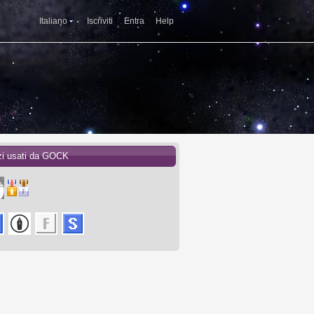
Italiano
Iscriviti
Entra
Help
zi usati da GOCK