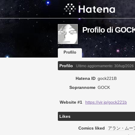
Profilo di GOC
Profilo
Profilo
Ultimo aggiornamento:
30/lug/2026
Hatena ID
gock221B
Soprannome
GOCK
Website #1
https://vir.jp/gock221b
Likes
Comics liked
アラン・ムー