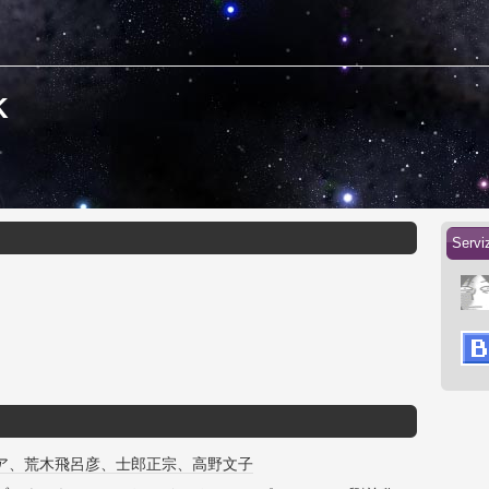
K
Servi
ア、荒木飛呂彦、士郎正宗、高野文子