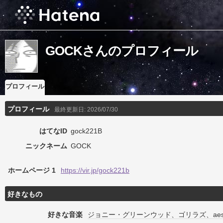
GOCKさんのプロフィール
プロフィール
プロフィール
最終更新日:
2026/07/30
はてなID
gock221B
ニックネーム
GOCK
ホームページ 1
https://vir.jp/gock221b
好きなもの
好きな音楽
ジョニー・グリーンウッド、ゴリラズ、aes