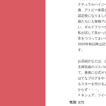
ナチュラルハイジ
痛、アトピー体質
認定校になりまし
娘たちにも食物ア
い、ギルドフリー
私が試して良かっ
常をつづってまい
2020年秋以降
す。
お店紹介などは、
主婦目線のコスパ
て、最後に公式Ｈ
はてなブログをや
もスターを付ける
からず・・・。
ＦＢシェア、ツイ
性別
女性