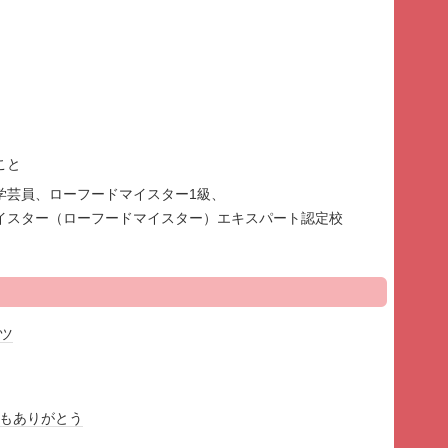
ること
学芸員、ローフードマイスター1級、
イスター（ローフードマイスター）エキスパート認定校
ツ
もありがとう