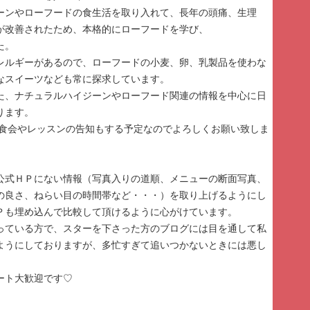
ーンやローフードの食生活を取り入れて、長年の頭痛、生理
が改善されたため、本格的にローフードを学び、
た。
レルギーがあるので、ローフードの小麦、卵、乳製品を使わな
なスイーツなども常に探求しています。
た、ナチュラルハイジーンやローフード関連の情報を中心に日
ります。
は試食会やレッスンの告知もする予定なのでよろしくお願い致しま
公式ＨＰにない情報（写真入りの道順、メニューの断面写真、
の良さ、ねらい目の時間帯など・・・）を取り上げるようにし
Ｐも埋め込んで比較して頂けるように心がけています。
っている方で、スターを下さった方のブログには目を通して私
ようにしておりますが、多忙すぎて追いつかないときには悪し
ート大歓迎です♡