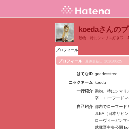
koedaさんの
動物、特にシマリス好き♡ 
プロフィール
プロフィール
最終更新日:
2020/06/25
はてなID
goddesstree
ニックネーム
koeda
一行紹介
動物、特にシマリ
宰 ローフードマ
自己紹介
都内でローフード
JLBA（日本リビ
ローヴィーガンマ
武蔵野中央公園 koe