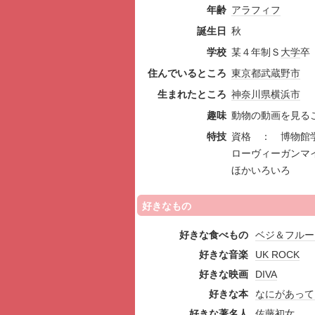
年齢
アラフィフ
誕生日
秋
学校
某４年制Ｓ
大学
卒
住んでいるところ
東京都
武蔵野市
生まれたところ
神奈川県
横浜市
趣味
動物の動画を見
特技
資格 ： 博物館
ローヴィーガンマ
ほかいろいろ
好きなもの
好きな食べもの
ベジ＆フルー
好きな音楽
UK ROCK
好きな映画
DIVA
好きな本
なにがあって
好きな著名人
佐藤初女