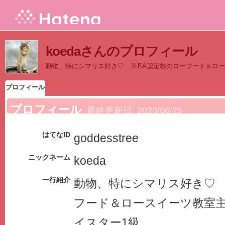
koedaさんのプロフィール
動物、特にシマリス好き♡ JLBA認定校のローフード＆ロ
プロフィール
プロフィール
最終更新日:
2020/06/25
はてなID
goddesstree
ニックネーム
koeda
一行紹介
動物、特にシマリス好き♡ 
フード＆ロースイーツ教室
イスター1級