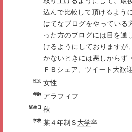
取り上げるようにして、最
込んで比較して頂けるよう
はてなブログをやっている
った方のブログには目を通
けるようにしておりますが
かないときには悪しからず
ＦＢシェア、ツイート大歓
性別
女性
年齢
アラフィフ
誕生日
秋
学校
某４年制Ｓ
大学
卒