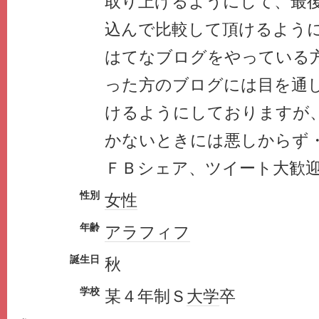
取り上げるようにして、最
込んで比較して頂けるよう
はてなブログをやっている
った方のブログには目を通
けるようにしておりますが
かないときには悪しからず
ＦＢシェア、ツイート大歓
性別
女性
年齢
アラフィフ
誕生日
秋
学校
某４年制Ｓ
大学
卒