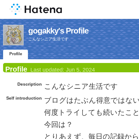
gogakky's Profile
こんなシニア生活です
Profile
Profile
Last updated:
Jun 5, 2024
Description
こんなシニア生活です
Self introduction
ブログはたぶん得意ではな
何度トライしても続いたこ
今回は？
とりあえず、毎日の記録か