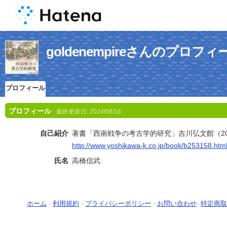
goldenempireさんのプロフィ
プロフィール
プロフィール
最終更新日:
2024/08/18
自己紹介
著書「西南戦争の考古学的研究」吉川弘文館（20
http://www.yoshikawa-k.co.jp/book/b253158.htm
氏名
高橋信武
ホーム
-
利用規約
-
プライバシーポリシー
-
お問い合わせ
-
特定商取