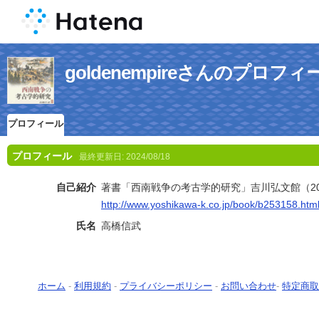
goldenempireさんのプロフィ
プロフィール
プロフィール
最終更新日:
2024/08/18
自己紹介
著書「西南戦争の考古学的研究」吉川弘文館（20
http://www.yoshikawa-k.co.jp/book/b253158.htm
氏名
高橋信武
ホーム
-
利用規約
-
プライバシーポリシー
-
お問い合わせ
-
特定商取