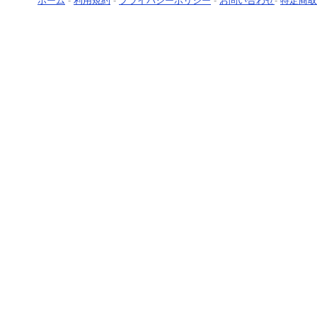
ホーム
-
利用規約
-
プライバシーポリシー
-
お問い合わせ
-
特定商取