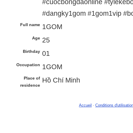
#cuocbongdaonline #tylekeb
#dangky1gom #1gom1vip #b
Full name
1GOM
Age
25
Birthday
01
Occupation
1GOM
Place of
Hồ Chí Minh
residence
Accueil
-
Conditions d'utilisatio