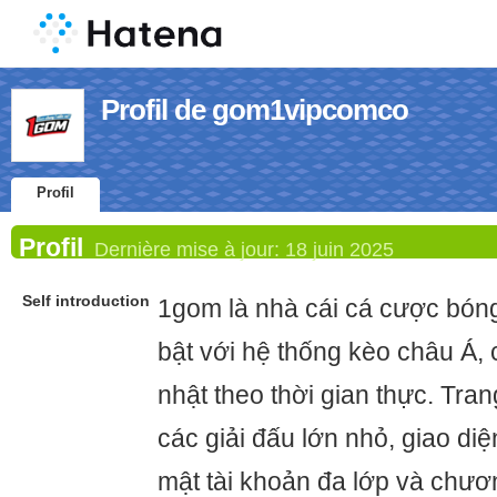
Profil de gom1vipcomco
Profil
Profil
Dernière mise à jour:
18 juin 2025
Self introduction
1gom là nhà cái cá cược bóng
bật với hệ thống kèo châu Á, 
nhật theo thời gian thực. Tra
các giải đấu lớn nhỏ, giao di
mật tài khoản đa lớp và chươ