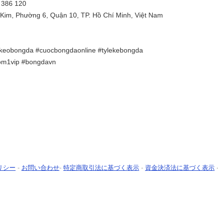
7 386 120
 Kim, Phường 6, Quận 10, TP. Hồ Chí Minh, Việt Nam
keobongda #cuocbongdaonline #tylekebongda
m1vip #bongdavn
リシー
-
お問い合わせ
-
特定商取引法に基づく表示
-
資金決済法に基づく表示