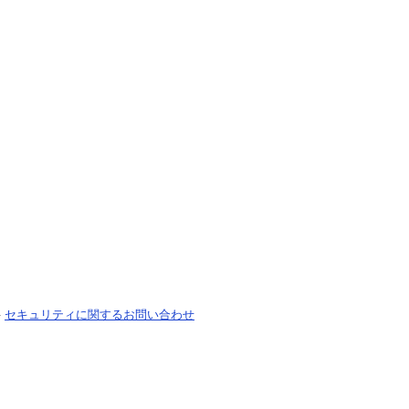
-
セキュリティに関するお問い合わせ