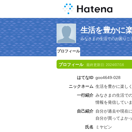
生活を豊かに
みなさまの生活でのお困りご
プロフィール
プロフィール
最終更新日:
2024/07/16
はてなID
goo4649-028
ニックネーム
生活を豊かに楽し
一行紹介
みなさまの生活で
情報を発信してい
自己紹介
自分が過去や現在
自分が買ってよか
氏名
ミヤビン