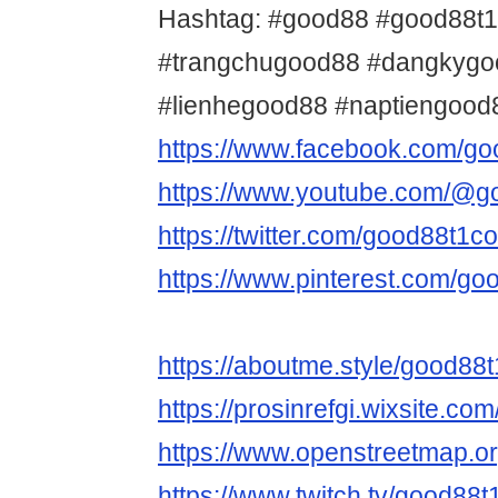
Hashtag: #good88 #good88t
#trangchugood88 #dangkyg
#lienhegood88 #naptiengood
https://www.facebook.com/g
https://www.youtube.com/@
https://twitter.com/good88t1c
https://www.pinterest.com/g
https://aboutme.style/good88
https://prosinrefgi.wixsite.co
https://www.openstreetmap.o
https://www.twitch.tv/good88