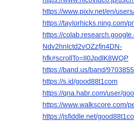
https://www.pixiv.net/en/user
https://taylorhicks.ning.com/
https://colab.research.googl
Ndv2hnIctd2vOZzfjn4DN-
hfk#scrollTo=II0JpdlK8WQP
https://band.us/band/970385
https://s.id/good88t1com
https://qna.habr.com/user/g
https://www.walkscore.com/
https://jsfiddle.net/good88t1