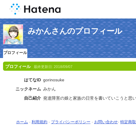
みかんさんのプロフィール
プロフィール
プロフィール
最終更新日:
2018/09/07
はてなID
gorinosuke
ニックネーム
みかん
自己紹介
発達障害
の娘と
家族
の
日常
を書いていこうと思
ホーム
-
利用規約
-
プライバシーポリシー
-
お問い合わせ
-
特定商取