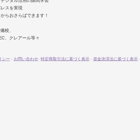
→デジタル活用の隙間学習
パレスを実現
クからおさらばできます！
予備校、
EC、クレアール等々
リシー
-
お問い合わせ
-
特定商取引法に基づく表示
-
資金決済法に基づく表示