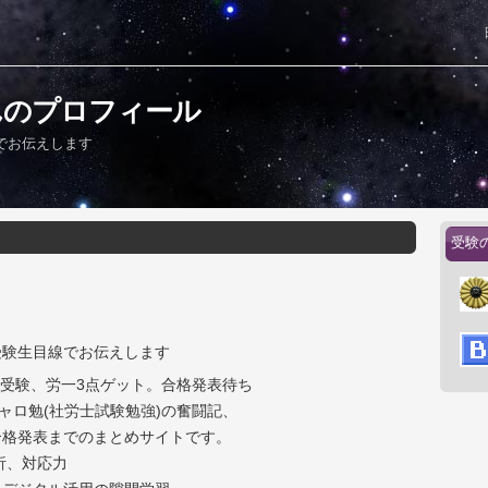
んのプロフィール
でお伝えします
受験
受験生目線でお伝えします
験受験、労一3点ゲット。合格発表待ち
ャロ勉(社労士試験勉強)の奮闘記、
合格発表までのまとめサイトです。
析、対応力