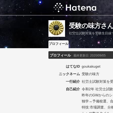
受験の味方さ
社労士試験対策を受験生目線
プロフィール
プロフィール
最終更新日:
2020/09/05
はてなID
goukakuget
ニックネーム
受験の味方
一行紹介
社労士試験対策を
自己紹介
令和2年 社労士試
昨年のGWからのシ
独学→予備校選、
特技:市場調査、分