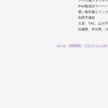
シャロ勉スタイル
iPad勉強法でペー
重い教科書とリッ
利用予備校
大原、TAC、山川
佐藤塾、井出塾、L
ホーム
-
利用規約
-
プライバシーポ