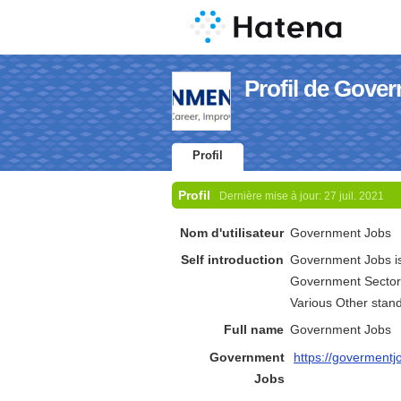
Profil de Gove
Profil
Profil
Dernière mise à jour:
27 juil. 2021
Nom d'utilisateur
Government Jobs
Self introduction
Government Jobs is a
Government Sector. 
Various Other stan
Full name
Government Jobs
Government
https://govermentjo
Jobs