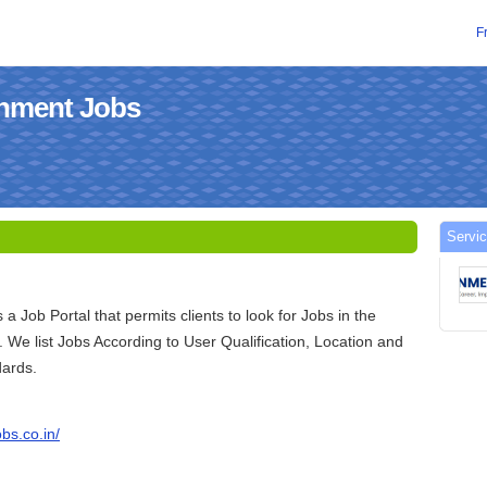
F
rnment Jobs
Servic
 Job Portal that permits clients to look for Jobs in the
We list Jobs According to User Qualification, Location and
dards.
bs.co.in/