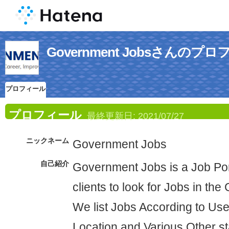
Government Jobsさんのプ
プロフィール
プロフィール
最終更新日:
2021/07/27
ニックネーム
Government Jobs
自己紹介
Government Jobs is a Job Port
clients to look for Jobs in th
We list Jobs According to User
Location and Various Other s