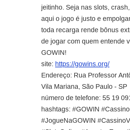
jeitinho. Seja nas slots, crash,
aqui o jogo é justo e empolga
toda recarga rende bônus ex
de jogar com quem entende v
GOWIN!
site:
https://gowins.org/
Endereço: Rua Professor Ant
Vila Mariana, São Paulo - SP
número de telefone: 55 19 0
hashtags: #GOWIN #CassinoO
#JogueNaGOWIN #CassinoV