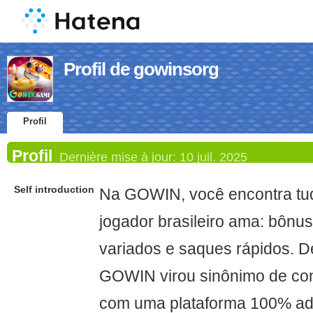
Profil de gowinsorg
Profil
Profil
Dernière mise à jour:
10 juil. 2025
Self introduction
Na GOWIN, você encontra tu
jogador brasileiro ama: bônu
variados e saques rápidos. D
GOWIN virou sinônimo de con
com uma plataforma 100% ad