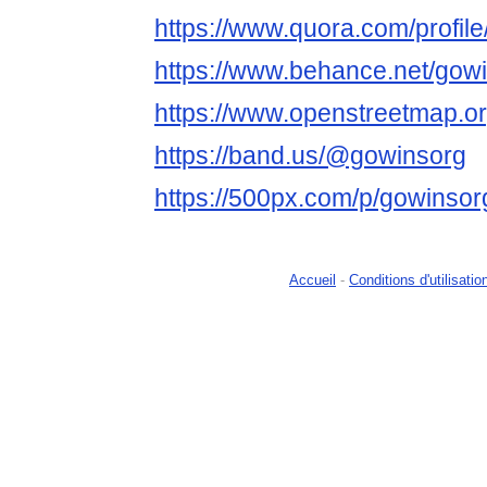
https://www.quora.com/profil
https://www.behance.net/gow
https://www.openstreetmap.o
https://band.us/@gowinsorg
https://500px.com/p/gowinsor
Accueil
-
Conditions d'utilisatio