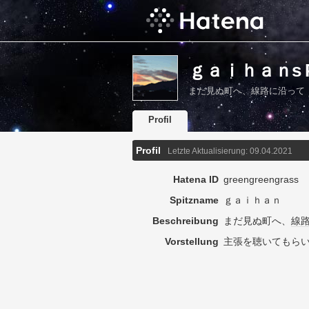
ｇａｉｈａｎs Pr
まだ見ぬ町へ、線路に沿って
Profil
Profil
Letzte Aktualisierung:
09.04.2021
Hatena ID
greengreengrass
Spitzname
ｇａｉｈａｎ
Beschreibung
まだ見ぬ町へ、
線
Vorstellung
主張を聴いてもらいた