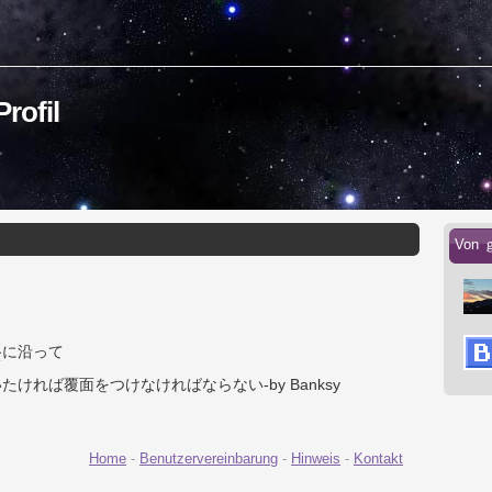
ofil
Von 
路
に沿って
ければ覆面をつけなければならない-by Banksy
Home
-
Benutzervereinbarung
-
Hinweis
-
Kontakt