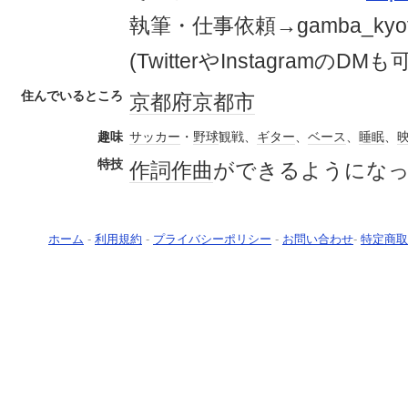
執筆・仕事依頼→gamba_kyoto@
(TwitterやInstagramのDMも可
住んでいるところ
京都府
京都市
趣味
サッカー
・
野球
観戦、
ギター
、
ベース
、
睡眠
、
特技
作詞
作曲
ができるようにな
ホーム
-
利用規約
-
プライバシーポリシー
-
お問い合わせ
-
特定商取