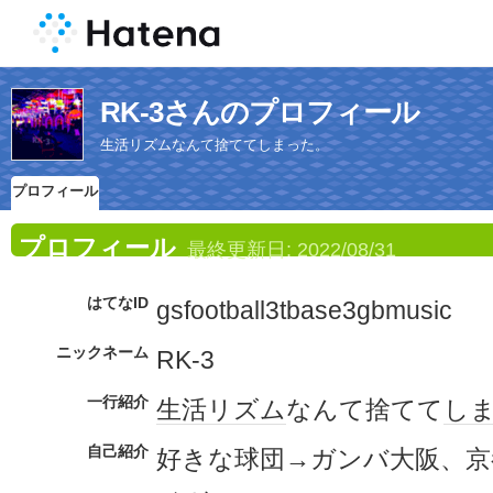
RK-3さんのプロフィール
生活リズムなんて捨ててしまった。
プロフィール
プロフィール
最終更新日:
2022/08/31
はてなID
gsfootball3tbase3gbmusic
ニックネーム
RK-3
一行紹介
生活
リズム
なんて捨てて
し
自己紹介
好きな球団→ガンバ大阪、京