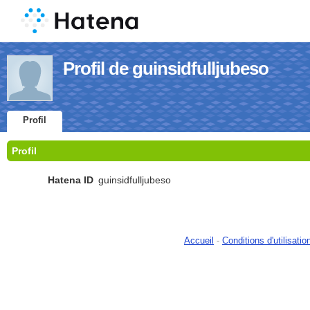
Profil de guinsidfulljubeso
Profil
Profil
Hatena ID
guinsidfulljubeso
Accueil
-
Conditions d'utilisatio