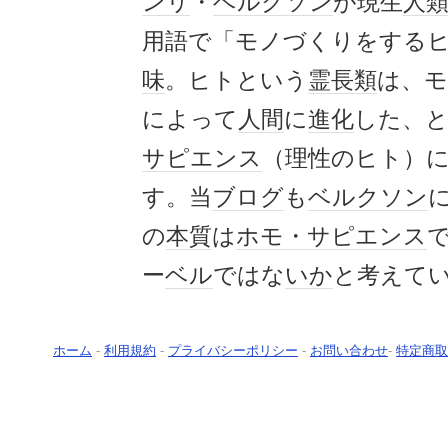
ンリ
・
ベルクソン
が現生
人
用語で「モノづくりをする
味
。ヒトという
霊長類
は、
によって
人間
に
進化
した、
サピエンス
（理性のヒト）
す。当
ブログ
も
ベルクソン
の
本質
は
ホモ・サピエンス
ー
ベル
ではな
いか
と考えて
ホーム
-
利用規約
-
プライバシーポリシー
-
お問い合わせ
-
特定商取