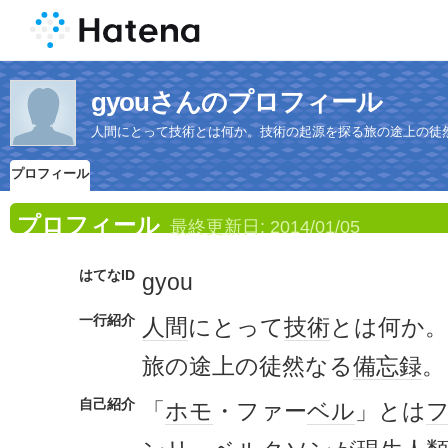
gyouさんのプロフィール
人間にとって技術とは何か。技術の起源を探る旅の途上の徒
プロフィール
プロフィール
最終更新日:
2014/01/05
はてなID
gyou
一行紹介
人間
にとって
技術
とは何か。
旅の途上の徒然なる
備忘録
。
自己紹介
「
ホモ
・ファー
ベル
」とは