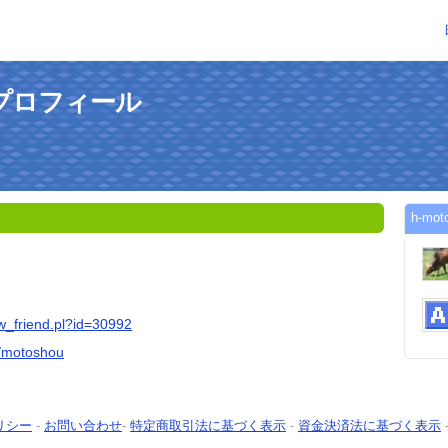
のプロフィール
h-m
。
ow_friend.pl?id=30992
om/motoshou
リシー
-
お問い合わせ
-
特定商取引法に基づく表示
-
資金決済法に基づく表示