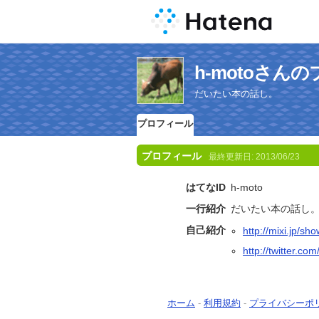
h-motoさん
だいたい本の話し。
プロフィール
プロフィール
最終更新日:
2013/06/23
はてなID
h-moto
一行紹介
だいたい本の話し
自己紹介
http://mixi.jp/sh
http://twitter.c
ホーム
-
利用規約
-
プライバシーポ