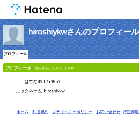
hiroshiykwさんのプロフィール
プロフィール
プロフィール
最終更新日:
2013/10/09
はてなID
h1r05h1
ニックネーム
hiroshiykw
ホーム
-
利用規約
-
プライバシーポリシー
-
お問い合わせ
-
特定商取