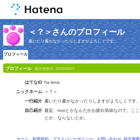
＜？＞さんのプロフィール
書いたり書かなかったりしますがよろしくです。
プロフィール
プロフィール
最終更新日:
2009/08/05
はてなID
ha-tena
ニックネーム
＜？＞
一行紹介
書いたり書かなかったりしますがよろしくです
自己紹介
最近
、
mixi
とかなんだかお疲れ気味なので、ここ
とか、ならないとか。
ホーム
-
利用規約
-
プライバシーポリシー
-
お問い合わせ
-
特定商取