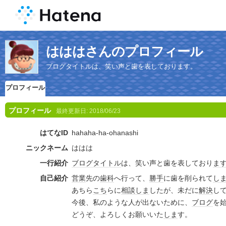
はははさんのプロフィール
ブログタイトルは、笑い声と歯を表しております。
プロフィール
プロフィール
最終更新日:
2018/06/23
はてなID
hahaha-ha-ohanashi
ニックネーム
ははは
一行紹介
ブログタイトル
は、笑い声と歯を表しており
ま
自己紹介
営業
先の
歯科
へ行って、
勝手
に歯を削られて
し
あちら
こち
らに
相談
しま
したが、未だに
解決
し
今後、私のような人が出ないために、
ブログ
を
どうぞ、よろしくお願いいた
しま
す。