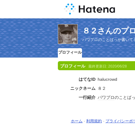
８２さんのプ
パワプロのことばっか書いて
プロフィール
プロフィール
最終更新日:
2020/06/28
はてなID
halucrowd
ニックネーム
８２
一行紹介
パワプロ
のことば
ホーム
-
利用規約
-
プライバシーポ